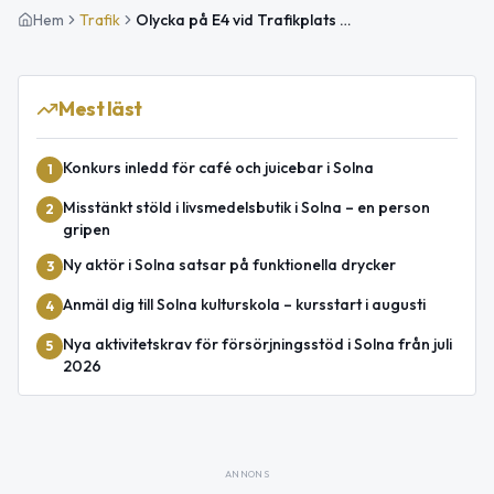
Hem
Trafik
Olycka på E4 vid Trafikplats Karlberg i riktning mot Uppsala
Mest läst
Konkurs inledd för café och juicebar i Solna
1
Misstänkt stöld i livsmedelsbutik i Solna – en person
2
gripen
Ny aktör i Solna satsar på funktionella drycker
3
Anmäl dig till Solna kulturskola – kursstart i augusti
4
Nya aktivitetskrav för försörjningsstöd i Solna från juli
5
2026
ANNONS