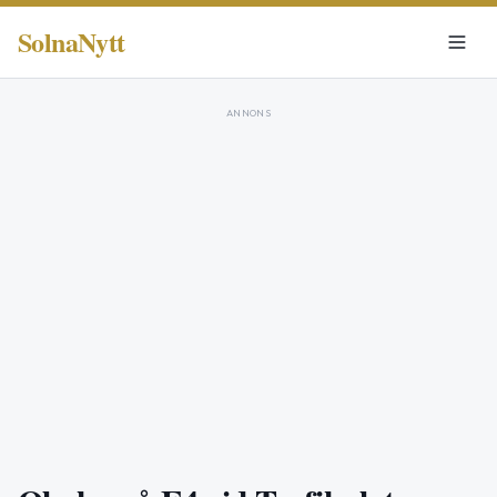
SolnaNytt
ANNONS