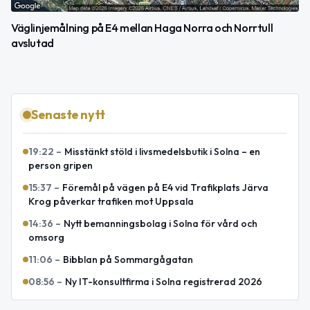
Väglinjemålning på E4 mellan Haga Norra och Norrtull
avslutad
Senaste nytt
19:22
–
Misstänkt stöld i livsmedelsbutik i Solna – en
person gripen
15:37
–
Föremål på vägen på E4 vid Trafikplats Järva
Krog påverkar trafiken mot Uppsala
14:36
–
Nytt bemanningsbolag i Solna för vård och
omsorg
11:06
–
Bibblan på Sommargågatan
08:56
–
Ny IT-konsultfirma i Solna registrerad 2026