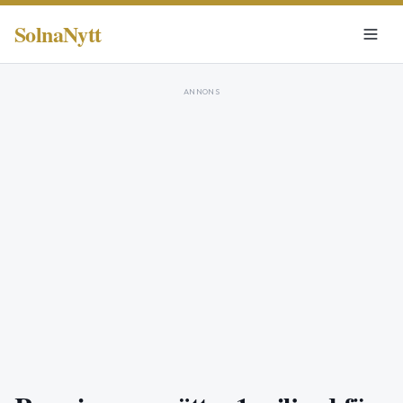
SolnaNytt
ANNONS