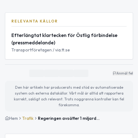
RELEVANTA KÄLLOR
Efterlängtat klartecken för Östlig förbindelse
(pressmeddelande)
Transportföretagen / via.tt.se
Anmäl fel
Den här artikeln har producerats med stöd av automatiserade
system och externa datakällor. Vårt mål är alltid att rapportera
korrekt, sakligt och relevant. Trots noggranna kontroller kan fel
förekomma.
Hem
Trafik
Regeringen avsätter 1 miljard för planering av Östlig förbindelse runt Stockholm