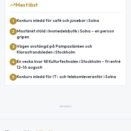
Mest läst
Konkurs inledd för café och juicebar i Solna
1
Misstänkt stöld i livsmedelsbutik i Solna – en person
2
gripen
Vägen avstängd på Pampaslänken och
3
Klarastrandsleden i Stockholm
En vecka kvar till Kulturfestivalen i Stockholm – fri entré
4
12–16 augusti
Konkurs inledd för IT- och telekomleverantör i Solna
5
ANNONS