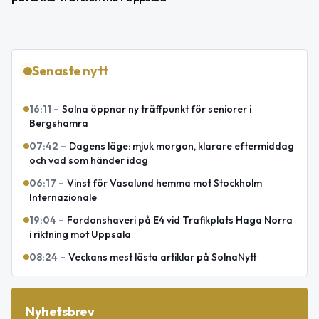
Senaste nytt
16:11
–
Solna öppnar ny träffpunkt för seniorer i
Bergshamra
07:42
–
Dagens läge: mjuk morgon, klarare eftermiddag
och vad som händer idag
06:17
–
Vinst för Vasalund hemma mot Stockholm
Internazionale
19:04
–
Fordonshaveri på E4 vid Trafikplats Haga Norra
i riktning mot Uppsala
08:24
–
Veckans mest lästa artiklar på SolnaNytt
Nyhetsbrev