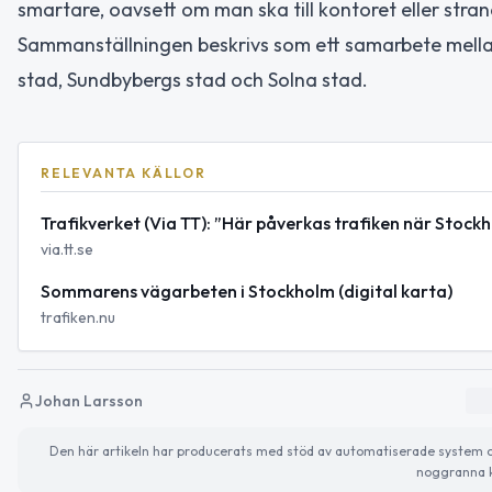
smartare, oavsett om man ska till kontoret eller stra
Sammanställningen beskrivs som ett samarbete mella
stad, Sundbybergs stad och Solna stad.
RELEVANTA KÄLLOR
Trafikverket (Via TT): ”Här påverkas trafiken när Stoc
via.tt.se
Sommarens vägarbeten i Stockholm (digital karta)
trafiken.nu
Johan Larsson
Den här artikeln har producerats med stöd av automatiserade system och 
noggranna k