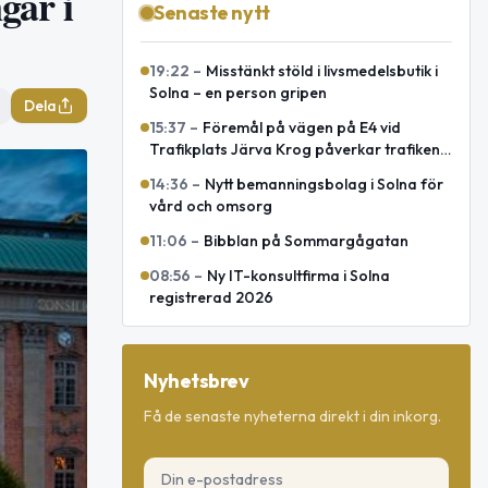
gar i
Senaste nytt
19:22
–
Misstänkt stöld i livsmedelsbutik i
Solna – en person gripen
Dela
15:37
–
Föremål på vägen på E4 vid
Trafikplats Järva Krog påverkar trafiken
mot Uppsala
14:36
–
Nytt bemanningsbolag i Solna för
vård och omsorg
11:06
–
Bibblan på Sommargågatan
08:56
–
Ny IT-konsultfirma i Solna
registrerad 2026
Nyhetsbrev
Få de senaste nyheterna direkt i din inkorg.