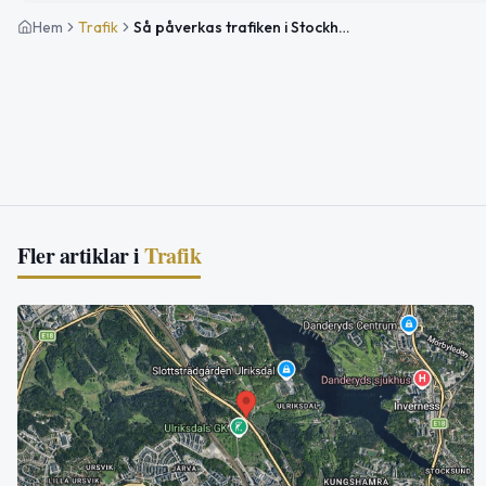
Hem
Trafik
Så påverkas trafiken i Stockholms län i sommar – avstängningar i tunnelbana och pendeltåg
Fler artiklar i
Trafik