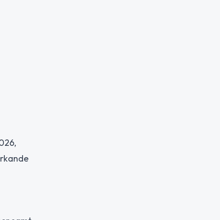
026,
verkande