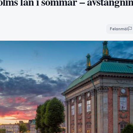
olms län i sommar – avstängnin
Felanmäl