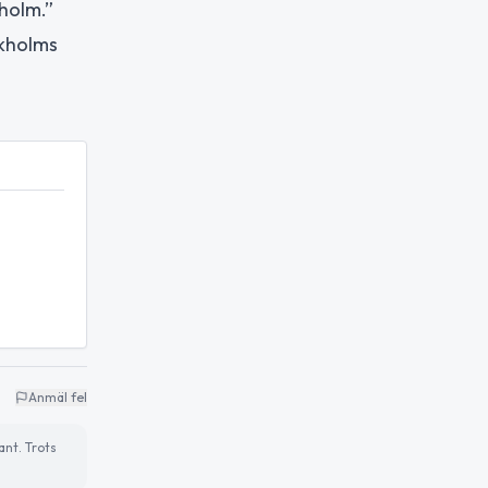
kholm.”
ckholms
Anmäl fel
ant. Trots