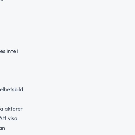
s inte i
elhetsbild
ga aktörer
Att visa
san