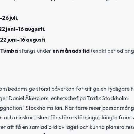
–26 juli
.
22 juni–16 augusti
.
22 juni–16 augusti
.
Tumba
stängs under
en månads tid
(exakt period ange
som bedöms ge störst påverkan för att ge en tydligare h
ger Daniel Åkerblom, enhetschef på Trafik Stockholm:
ggnation i Stockholms län. När färre reser passar mån
 och minskar risken för större störningar längre fram. 
ter att få en samlad bild av läget och kunna planera re