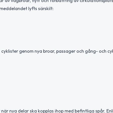
v vägbroar, flytt och förbättring av cirkulationsplat
smeddelandet lyfts särskilt:
 cyklister genom nya broar, passager och gång- och cy
r nya delar ska kopplas ihop med befintliga spår. Enl