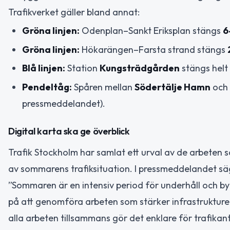
Trafikverket gäller bland annat:
Gröna linjen:
Odenplan–Sankt Eriksplan stängs
6
Gröna linjen:
Hökarängen–Farsta strand stängs
Blå linjen:
Station
Kungsträdgården
stängs helt
Pendeltåg:
Spåren mellan
Södertälje Hamn
och
pressmeddelandet).
Digital karta ska ge överblick
Trafik Stockholm har samlat ett urval av de arbeten 
av sommarens trafiksituation. I pressmeddelandet sä
”Sommaren är en intensiv period för underhåll och by
på att genomföra arbeten som stärker infrastrukturen
alla arbeten tillsammans gör det enklare för trafikan