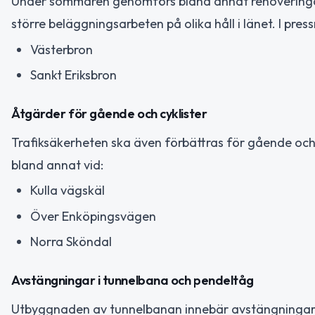
Under sommaren genomförs bland annat renoveringar a
större beläggningsarbeten på olika håll i länet. I pres
Västerbron
Sankt Eriksbron
Åtgärder för gående och cyklister
Trafiksäkerheten ska även förbättras för gående och
bland annat vid:
Kulla vägskäl
Över Enköpingsvägen
Norra Sköndal
Avstängningar i tunnelbana och pendeltåg
Utbyggnaden av tunnelbanan innebär avstängningar nä