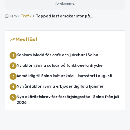
förekomma.
Hem
Trafik
Tappad last orsakar stor påverkan vid Trafikplats Frösunda
Mest läst
Konkurs inledd för café och juicebar i Solna
1
Ny aktör i Solna satsar på funktionella drycker
2
Anmäl dig till Solna kulturskola – kursstart i augusti
3
Ny vårdaktör i Solna erbjuder digitala tjänster
4
Nya aktivitetskrav för försörjningsstöd i Solna från juli
5
2026