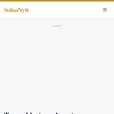
SolnaNytt
ANNONS