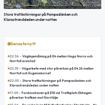
Stora trafikstörningar på Pampaslänken och
Klarastrandsleden under natten
Senaste nytt
22:36
–
Väglinjemålning på E4 mellan Haga Norra och
Norrtull avslutad
22:35
–
Vägarbete med stor påverkan på E4.26 mellan
Norrtull och Eugeniakorset
22:05
–
Stora trafikstörningar på Pampaslänken och
Klarastrandsleden under natten
17:05
–
Fordonshaveri på E18 vid Trafikplats Ekhagen
påverkar trafiken mot Norrtälje
10:06
–
En vecka kvar till Kulturfestivalen i Stockholm – fri