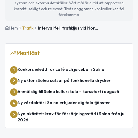
system och externa datakällor. Vårt mål är alltid att rapportera
korrekt, sakligt och relevant. Trots noggranna kontroller kan fel
förekomma.
Hem
Trafik
Intervallfel i trafikljus vid Norra Länken påverkar trafiken
Mest läst
Konkurs inledd för café och juicebar i Solna
1
Ny aktör i Solna satsar på funktionella drycker
2
Anmäl dig till Solna kulturskola – kursstart i augusti
3
Ny vårdaktör i Solna erbjuder digitala tjänster
4
Nya aktivitetskrav för försörjningsstöd i Solna från juli
5
2026