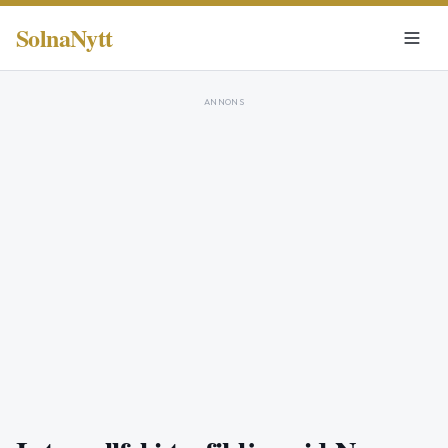
SolnaNytt
ANNONS