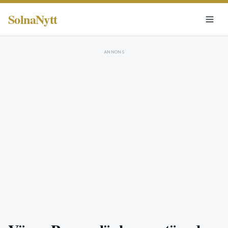
SolnaNytt
ANNONS