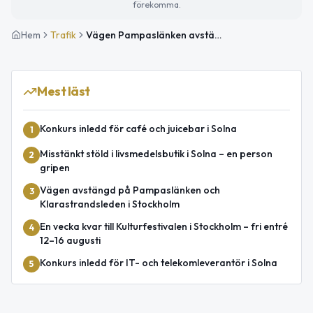
förekomma.
Hem
Trafik
Vägen Pampaslänken avstängd med stor påverkan under natten 25–26 maj
Mest läst
Konkurs inledd för café och juicebar i Solna
1
Misstänkt stöld i livsmedelsbutik i Solna – en person
2
gripen
Vägen avstängd på Pampaslänken och
3
Klarastrandsleden i Stockholm
En vecka kvar till Kulturfestivalen i Stockholm – fri entré
4
12–16 augusti
Konkurs inledd för IT- och telekomleverantör i Solna
5