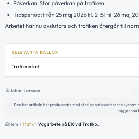
Påverkan: Stor påverkan på trafiken
Tidsperiod: Från 25 maj 2026 kl. 21:51 till 26 maj 20
Arbetet har nu avslutats och trafiken återgår till no
RELEVANTA KÄLLOR
Trafikverket
Johan Larsson
Den här artikeln har producerats med stöd av automatiserade system och 
noggranna k
Hem
Trafik
Vägarbete på E18 vid Trafikplats Bergshamra i riktning mot Norrtälje avslutat