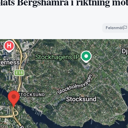
lats Bergshamra i riktning mo
Felanmäl