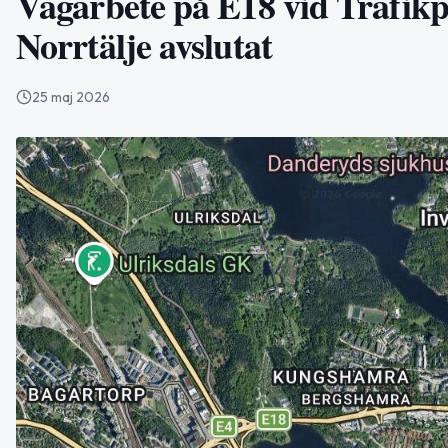
Vägarbete på E18 vid Trafikp
Norrtälje avslutat
25 maj 2026