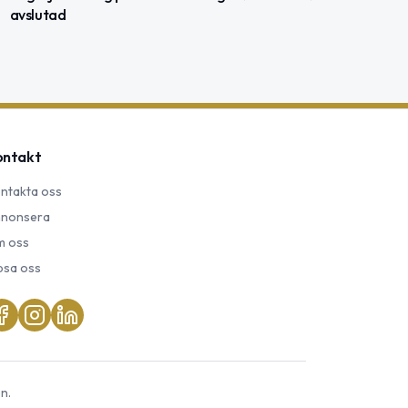
avslutad
ontakt
ntakta oss
nonsera
 oss
psa oss
n.