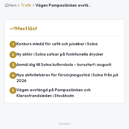
Hem
Trafik
Vägen Pampaslänken avstängd med stor påverkan under natten 12-13 maj
Mest läst
Konkurs inledd för café och juicebar i Solna
1
Ny aktör i Solna satsar på funktionella drycker
2
Anmäl dig till Solna kulturskola – kursstart i augusti
3
Nya aktivitetskrav för försörjningsstöd i Solna från juli
4
2026
Vägen avstängd på Pampaslänken och
5
Klarastrandsleden i Stockholm
ANNONS