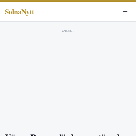
SolnaNytt
ANNONS