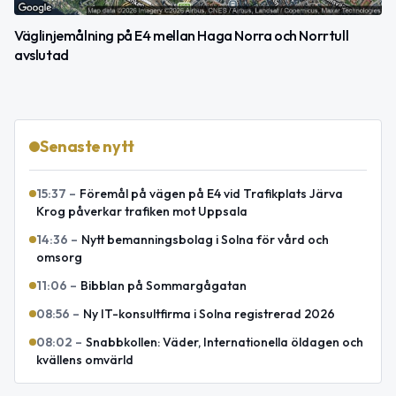
Väglinjemålning på E4 mellan Haga Norra och Norrtull
avslutad
Senaste nytt
15:37
–
Föremål på vägen på E4 vid Trafikplats Järva
Krog påverkar trafiken mot Uppsala
14:36
–
Nytt bemanningsbolag i Solna för vård och
omsorg
11:06
–
Bibblan på Sommargågatan
08:56
–
Ny IT-konsultfirma i Solna registrerad 2026
08:02
–
Snabbkollen: Väder, Internationella öldagen och
kvällens omvärld