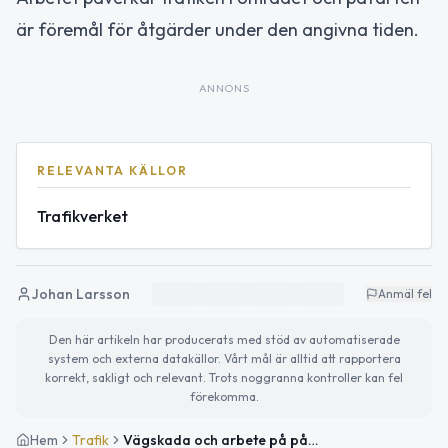
är föremål för åtgärder under den angivna tiden.
ANNONS
RELEVANTA KÄLLOR
Trafikverket
Johan Larsson
Anmäl fel
Den här artikeln har producerats med stöd av automatiserade
system och externa datakällor. Vårt mål är alltid att rapportera
korrekt, sakligt och relevant. Trots noggranna kontroller kan fel
förekomma.
Hem
Trafik
Vägskada och arbete på påfarten E18 vid Trafikplats Bergshamra i riktning mot Roslagstull