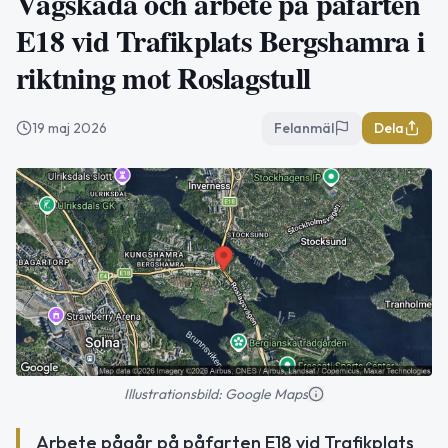
Vägskada och arbete på påfarten
E18 vid Trafikplats Bergshamra i
riktning mot Roslagstull
19 maj 2026
Felanmäl
Dela
Illustrationsbild: Google Maps
Arbete pågår på påfarten E18 vid Trafikplats