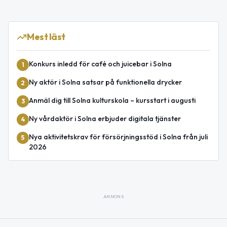
Mest läst
Konkurs inledd för café och juicebar i Solna
1
Ny aktör i Solna satsar på funktionella drycker
2
Anmäl dig till Solna kulturskola – kursstart i augusti
3
Ny vårdaktör i Solna erbjuder digitala tjänster
4
Nya aktivitetskrav för försörjningsstöd i Solna från juli
5
2026
ANNONS