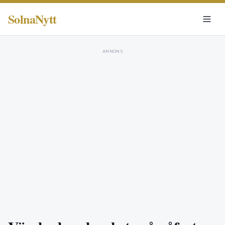
SolnaNytt
ANNONS