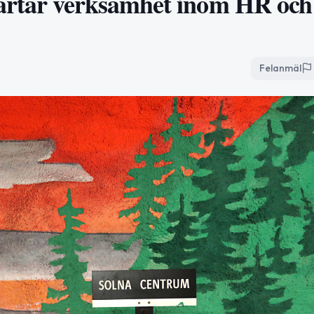
artar verksamhet inom HR och
Felanmäl