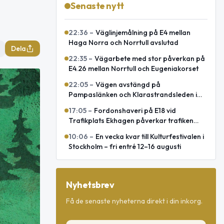
Senaste nytt
22:36
–
Väglinjemålning på E4 mellan
Haga Norra och Norrtull avslutad
Dela
22:35
–
Vägarbete med stor påverkan på
E4.26 mellan Norrtull och Eugeniakorset
22:05
–
Vägen avstängd på
Pampaslänken och Klarastrandsleden i
Stockholm
17:05
–
Fordonshaveri på E18 vid
Trafikplats Ekhagen påverkar trafiken
mot Norrtälje
10:06
–
En vecka kvar till Kulturfestivalen i
Stockholm – fri entré 12–16 augusti
Nyhetsbrev
Få de senaste nyheterna direkt i din inkorg.