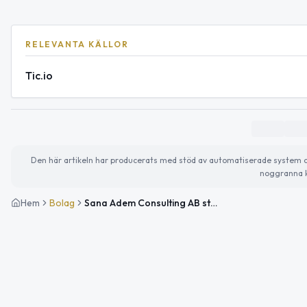
RELEVANTA KÄLLOR
Tic.io
Den här artikeln har producerats med stöd av automatiserade system och 
noggranna k
Hem
Bolag
Sana Adem Consulting AB startar verksamhet inom HR och kapitalförvaltning