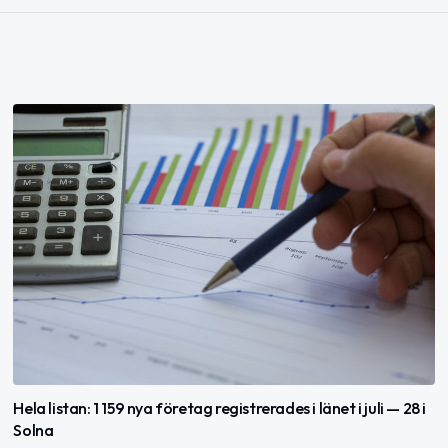
Hela listan: 1 159 nya företag registrerades i länet i juli — 28 i
Solna