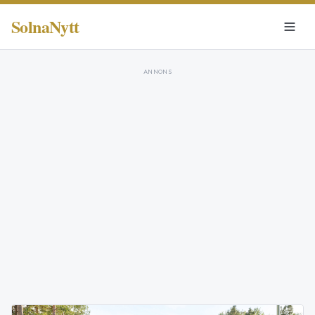
SolnaNytt
ANNONS